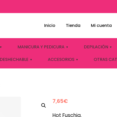
Inicio
Tienda
Mi cuenta
GEL Nº1373 ELIXIR
MANICURA Y PEDICURA
DEPILACIÓN
 DESHECHABLE
ACCESORIOS
OTRAS CA
R
7,65
€
Hot Fuschia.