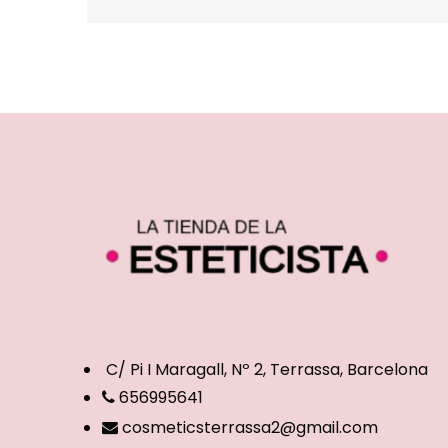
C/ Pi I Maragall, Nº 2, Terrassa, Barcelona
656995641
cosmeticsterrassa2@gmail.com