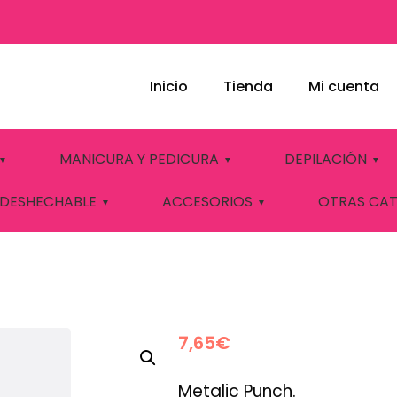
Inicio
Tienda
Mi cuenta
GEL Nº937 ELIXIR
MANICURA Y PEDICURA
DEPILACIÓN
 DESHECHABLE
ACCESORIOS
OTRAS CA
7,65
€
Metalic Punch.