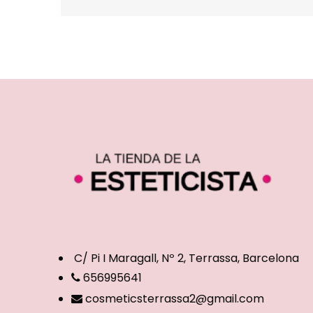
C/ Pi I Maragall, Nº 2, Terrassa, Barcelona
656995641
cosmeticsterrassa2@gmail.com