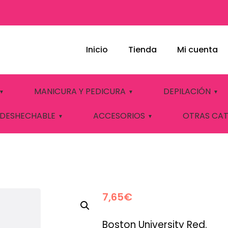
Inicio
Tienda
Mi cuenta
GEL Nº843 ELIXIR
MANICURA Y PEDICURA
DEPILACIÓN
 DESHECHABLE
ACCESORIOS
OTRAS CA
7,65
€
Boston University Red.