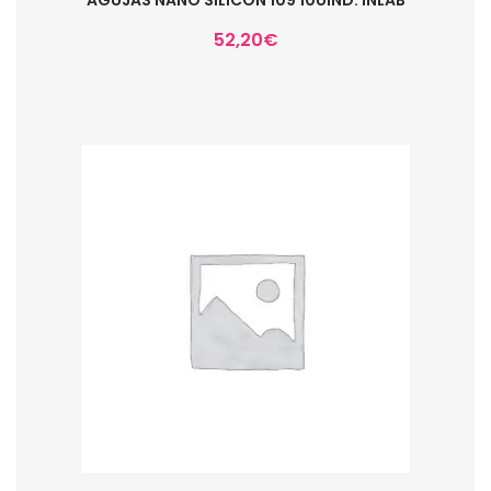
AGUJAS NANO SILICON 109 10UIND. INLAB
52,20
€