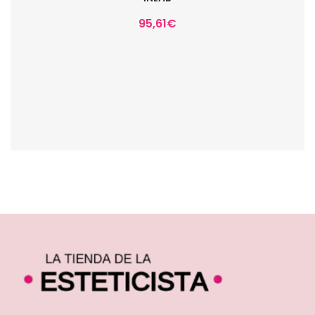
95,61
€