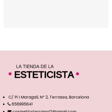
C/ Pi I Maragall, Nº 2, Terrassa, Barcelona
656995641
cosmeticsterrassa2@gmail.com