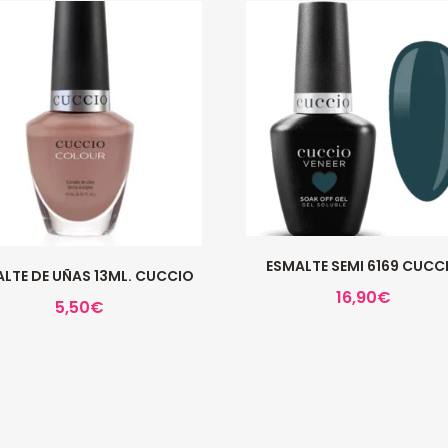
ESMALTE SEMI 6169 CUCC
LTE DE UÑAS 13ML. CUCCIO
16,90
€
5,50
€