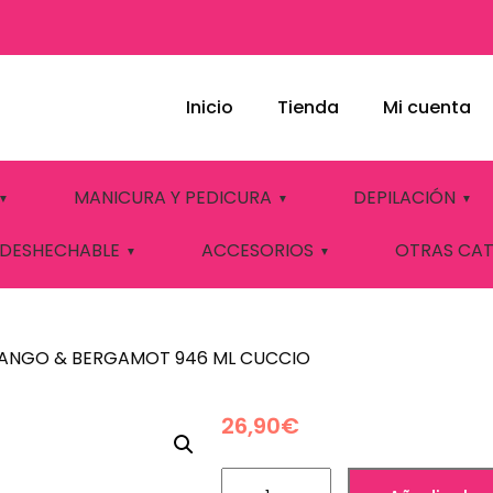
Inicio
Tienda
Mi cuenta
LYTE BUTTER MAN
MANICURA Y PEDICURA
DEPILACIÓN
6 ML CUCCIO
 DESHECHABLE
ACCESORIOS
OTRAS CA
 MANGO & BERGAMOT 946 ML CUCCIO
26,90
€