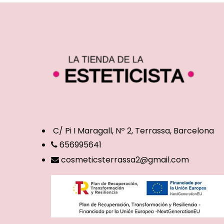
C/ Pi I Maragall, Nº 2, Terrassa, Barcelona
656995641
cosmeticsterrassa2@gmail.com