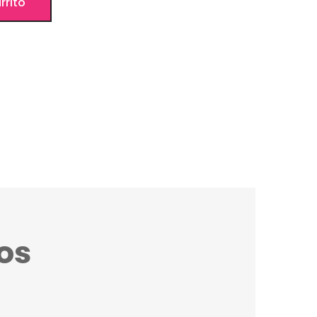
rrito
os