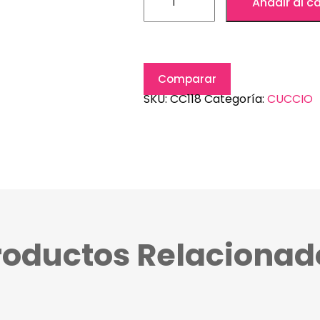
Añadir al ca
Comparar
SKU:
CC118
Categoría:
CUCCIO
roductos Relacionad