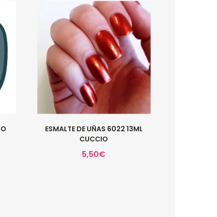
IO
ESMALTE DE UÑAS 6022 13ML
CUCCIO
5,50
€