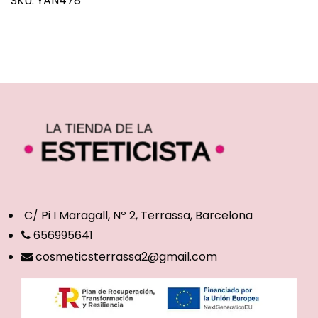
SKU:
YAN478
C/ Pi I Maragall, Nº 2, Terrassa, Barcelona
656995641
cosmeticsterrassa2@gmail.com