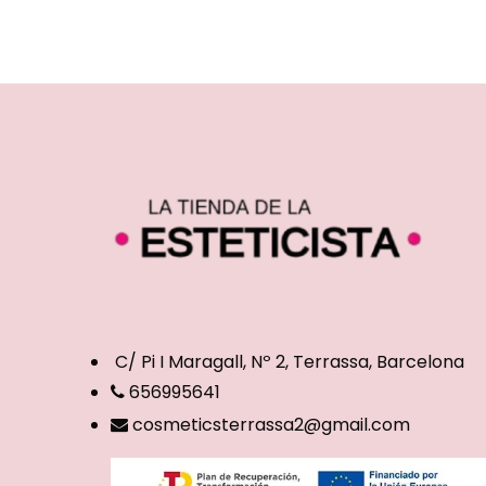
C/ Pi I Maragall, Nº 2, Terrassa, Barcelona
656995641
cosmeticsterrassa2@gmail.com