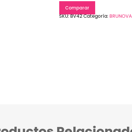
Comparar
SKU:
BV42
Categoría:
BRUNOVA
roductos Relacionad