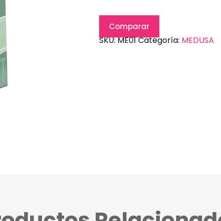
Comparar
SKU:
ME01
Categoría:
MEDUSA
roductos Relacionad