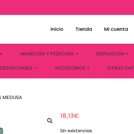
Inicio
Tienda
Mi cuenta
 100U 2 HOJAS M
MANICURA Y PEDICURA
DEPILACIÓN
 DESHECHABLE
ACCESORIOS
OTRAS CA
S MEDUSA
18,13
€
Sin existencias