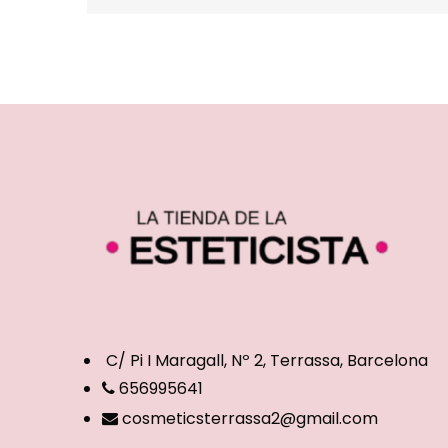
C/ Pi I Maragall, Nº 2, Terrassa, Barcelona
656995641
cosmeticsterrassa2@gmail.com