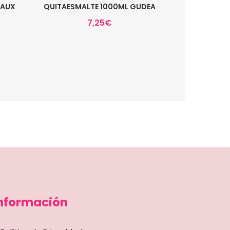
LAUX
QUITAESMALTE 1000ML GUDEA
7,25
€
nformación