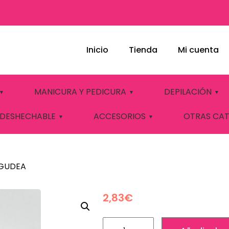
Inicio
Tienda
Mi cuenta
LAS ROJO 12ML G
MANICURA Y PEDICURA
DEPILACIÓN
 DESHECHABLE
ACCESORIOS
OTRAS CA
 GUDEA
2,83
€