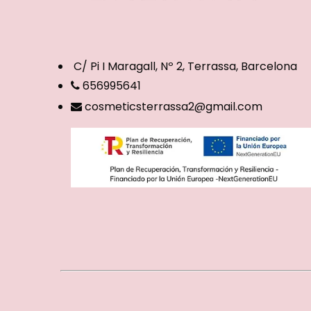
C/ Pi I Maragall, Nº 2, Terrassa, Barcelona
656995641
cosmeticsterrassa2@gmail.com