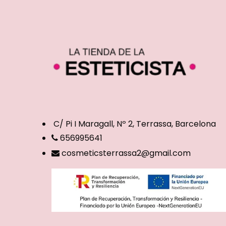
C/ Pi I Maragall, Nº 2, Terrassa, Barcelona
656995641
cosmeticsterrassa2@gmail.com