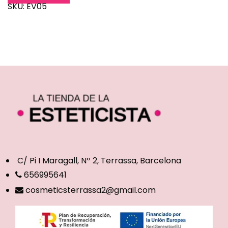
SKU:
EV05
C/ Pi I Maragall, Nº 2, Terrassa, Barcelona
656995641
cosmeticsterrassa2@gmail.com