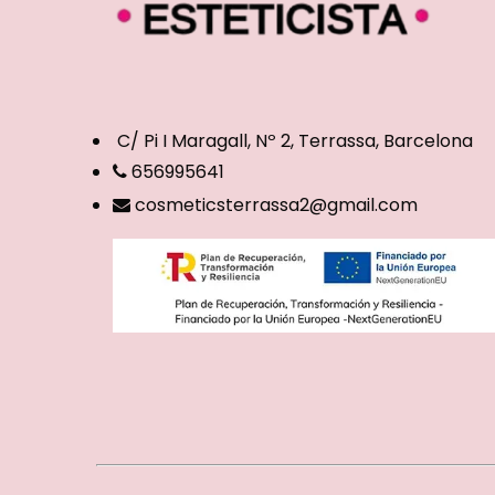
C/ Pi I Maragall, Nº 2, Terrassa, Barcelona
656995641
cosmeticsterrassa2@gmail.com