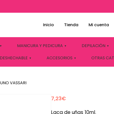
Inicio
Tienda
Mi cuenta
Nº36 BRUNO VASS
MANICURA Y PEDICURA
DEPILACIÓN
 DESHECHABLE
ACCESORIOS
OTRAS CA
RUNO VASSARI
7,23
€
Laca de uñas 10ml.