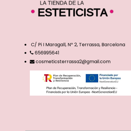
C/ Pi I Maragall, Nº 2, Terrassa, Barcelona
656995641
cosmeticsterrassa2@gmail.com