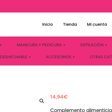
Inicio
Tienda
Mi cuenta
L WAY DIET
MANICURA Y PEDICURA
DEPILACIÓN
 DESHECHABLE
ACCESORIOS
OTRAS CA
14,94
€
Complemento alimenticio 