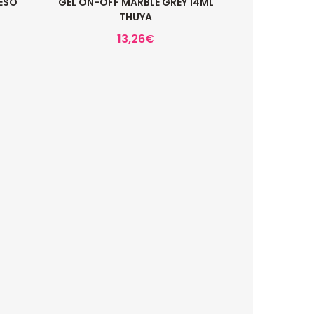
ESO
GEL ON-OFF MARBLE GREY 14ML
THUYA
13,26
€