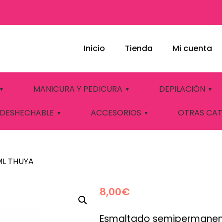
Inicio
Tienda
Mi cuenta
RENCH LILAC 14ML
MANICURA Y PEDICURA
DEPILACIÓN
 DESHECHABLE
ACCESORIOS
OTRAS CA
ML THUYA
8,00
€
Esmaltado semipermanen