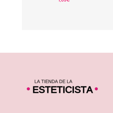
1,05
€