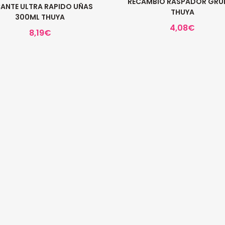
RECAMBIO RASPADOR GRU
ANTE ULTRA RAPIDO UÑAS
THUYA
300ML THUYA
4,08
€
8,19
€