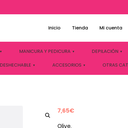
Inicio
Tienda
Mi cuenta
GEL Nº970 ELIXIR
MANICURA Y PEDICURA
DEPILACIÓN
 DESHECHABLE
ACCESORIOS
OTRAS CA
7,65
€
Olive.