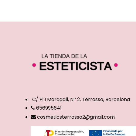
C/ Pi I Maragall, Nº 2, Terrassa, Barcelona
656995641
cosmeticsterrassa2@gmail.com