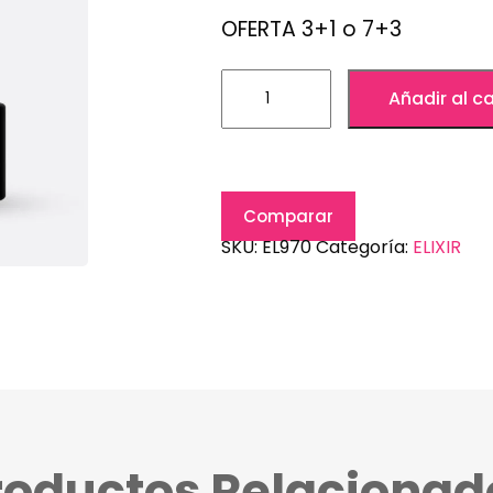
OFERTA 3+1 o 7+3
Añadir al ca
Comparar
SKU:
EL970
Categoría:
ELIXIR
roductos Relacionad