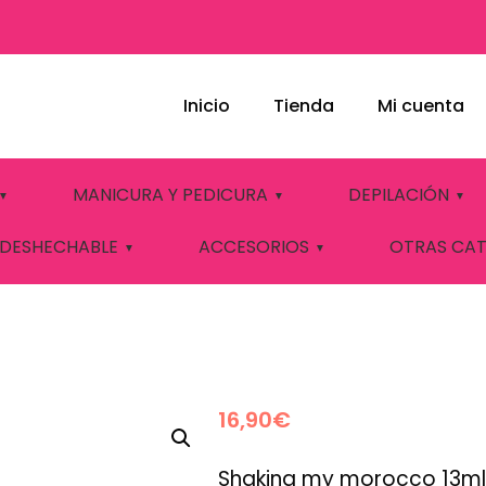
Inicio
Tienda
Mi cuenta
 6019 CUCCIO
MANICURA Y PEDICURA
DEPILACIÓN
 DESHECHABLE
ACCESORIOS
OTRAS CA
16,90
€
Shaking my morocco 13ml