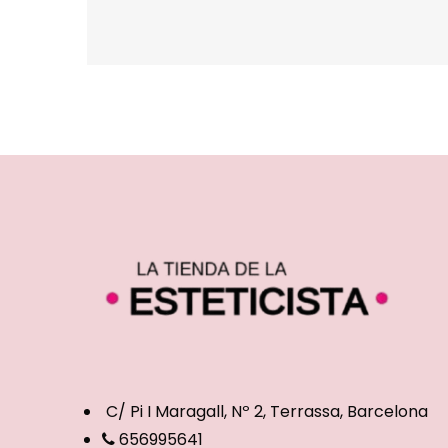
C/ Pi I Maragall, Nº 2, Terrassa, Barcelona
656995641