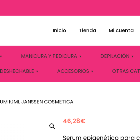
Inicio
Tienda
Mi cuenta
ERUM 10ML JANSS
MANICURA Y PEDICURA
DEPILACIÓN
 DESHECHABLE
ACCESORIOS
OTRAS CA
RUM 10ML JANSSEN COSMETICA
46,28
€
Serum epigenético para co