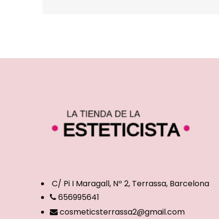
C/ Pi I Maragall, Nº 2, Terrassa, Barcelona
656995641
cosmeticsterrassa2@gmail.com