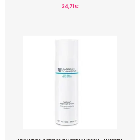
34,71
€