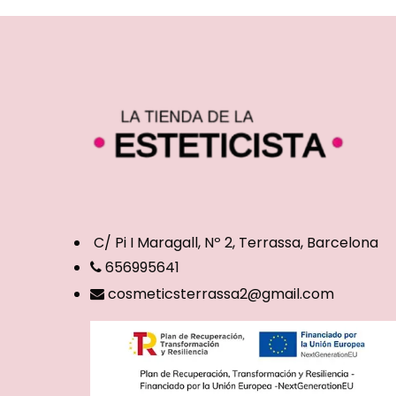
C/ Pi I Maragall, Nº 2, Terrassa, Barcelona
656995641
cosmeticsterrassa2@gmail.com