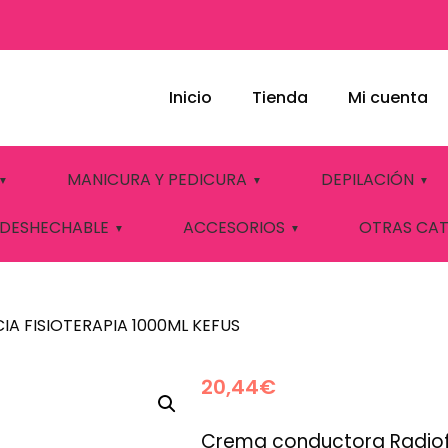
Inicio
Tienda
Mi cuenta
CTORA REDIOFRE
MANICURA Y PEDICURA
DEPILACIÓN
 1000ML KEFUS
 DESHECHABLE
ACCESORIOS
OTRAS CA
 FISIOTERAPIA 1000ML KEFUS
20,44
€
Crema conductora Radiofr