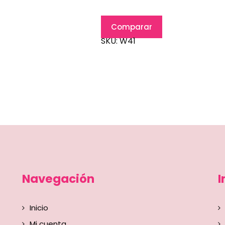
Comparar
SKU:
W41
Navegación
I
Inicio
Mi cuenta