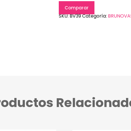
Comparar
SKU:
BV39
Categoría:
BRUNOVA
roductos Relacionad