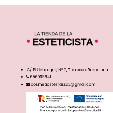
C/ Pi I Maragall, Nº 2, Terrassa, Barcelona
656995641
cosmeticsterrassa2@gmail.com