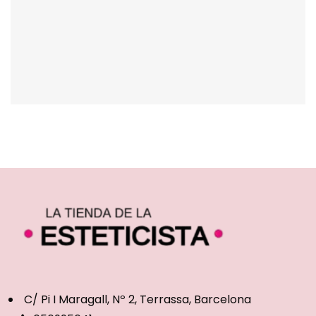
C/ Pi I Maragall, Nº 2, Terrassa, Barcelona