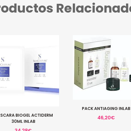
roductos Relacionad
PACK ANTIAGING INLAB
SCARA BIOGEL ACTIDERM
46,20
€
30ML INLAB
34,28
€