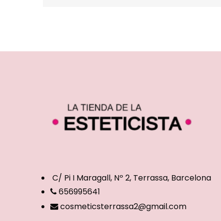
C/ Pi I Maragall, Nº 2, Terrassa, Barcelona
656995641
cosmeticsterrassa2@gmail.com