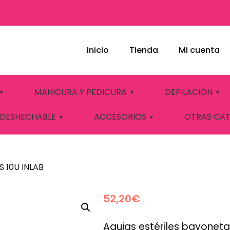
Inicio
Tienda
Mi cuenta
ESS STELL 36 PINS
MANICURA Y PEDICURA
DEPILACIÓN
 DESHECHABLE
ACCESORIOS
OTRAS CA
S 10U INLAB
52,20
€
Agujas estériles bayoneta